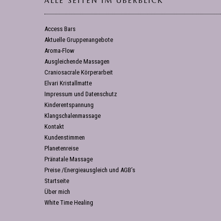
ALLE SEITEN IM ÜBERBLICK
Access Bars
Aktuelle Gruppenangebote
Aroma-Flow
Ausgleichende Massagen
Craniosacrale Körperarbeit
Elvari Kristallmatte
Impressum und Datenschutz
Kinderentspannung
Klangschalenmassage
Kontakt
Kundenstimmen
Planetenreise
Pränatale Massage
Preise /Energieausgleich und AGB’s
Startseite
Über mich
White Time Healing