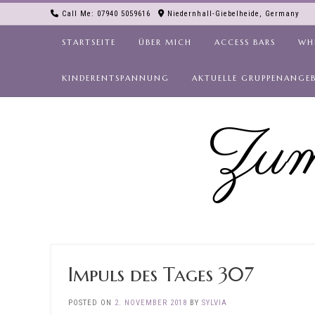
Skip
Call Me: 07940 5059616
Niedernhall-Giebelheide, Germany
to
content
STARTSEITE
ÜBER MICH
ACCESS BARS
WH
KINDERENTSPANNUNG
AKTUELLE GRUPPENANGE
Zum
Impuls des Tages 307
POSTED ON
2. NOVEMBER 2018
BY
SYLVIA