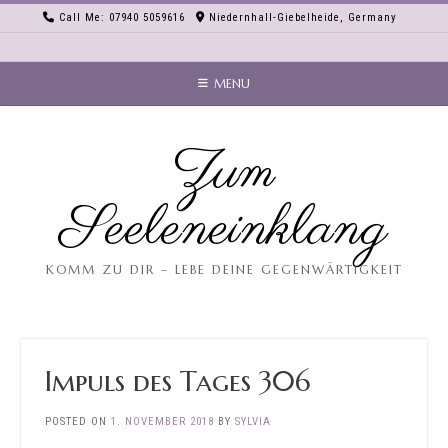
Skip
Call Me: 07940 5059616
Niedernhall-Giebelheide, Germany
to
content
MENU
Zum
Seeleneinklang
KOMM ZU DIR – LEBE DEINE GEGENWÄRTIGKEIT
Impuls des Tages 306
POSTED ON
1. NOVEMBER 2018
BY
SYLVIA