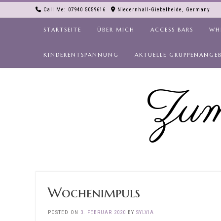
Skip
Call Me: 07940 5059616
Niedernhall-Giebelheide, Germany
to
content
STARTSEITE
ÜBER MICH
ACCESS BARS
WH
KINDERENTSPANNUNG
AKTUELLE GRUPPENANGE
Zum
Wochenimpuls
POSTED ON
3. FEBRUAR 2020
BY
SYLVIA