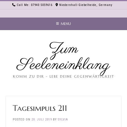
Skip
Call Me: 07940 5059616
Niedernhall-Giebelheide, Germany
to
content
MENU
Zum
Seeleneinklang
KOMM ZU DIR – LEBE DEINE GEGENWÄRTIGKEIT
Tagesimpuls 211
POSTED ON
20. JULI 2019
BY
SYLVIA