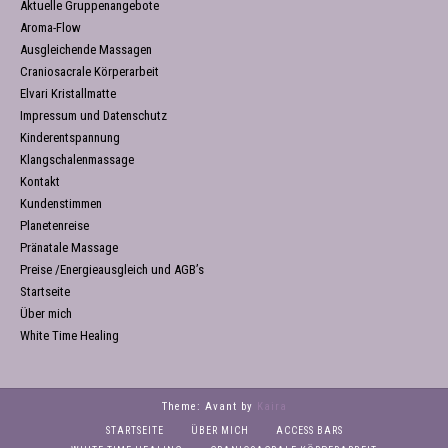
Aktuelle Gruppenangebote
Aroma-Flow
Ausgleichende Massagen
Craniosacrale Körperarbeit
Elvari Kristallmatte
Impressum und Datenschutz
Kinderentspannung
Klangschalenmassage
Kontakt
Kundenstimmen
Planetenreise
Pränatale Massage
Preise /Energieausgleich und AGB’s
Startseite
Über mich
White Time Healing
Theme: Avant by
Kaira
STARTSEITE
ÜBER MICH
ACCESS BARS