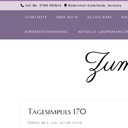
Skip
Call Me: 07940 5059616
Niedernhall-Giebelheide, Germany
to
content
STARTSEITE
ÜBER MICH
ACCESS BARS
WH
KINDERENTSPANNUNG
AKTUELLE GRUPPENANGE
Zum
Tagesimpuls 170
POSTED ON
9. JUNI 2019
BY
SYLVIA