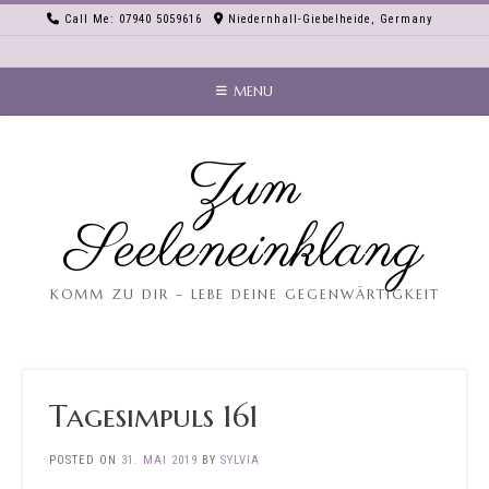
Skip
Call Me: 07940 5059616
Niedernhall-Giebelheide, Germany
to
content
MENU
Zum
Seeleneinklang
KOMM ZU DIR – LEBE DEINE GEGENWÄRTIGKEIT
Tagesimpuls 161
POSTED ON
31. MAI 2019
BY
SYLVIA