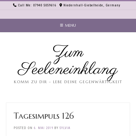
Skip
Call Me: 07940 5059616
Niedernhall-Giebelheide, Germany
to
content
MENU
Zum
Seeleneinklang
KOMM ZU DIR – LEBE DEINE GEGENWÄRTIGKEIT
Tagesimpuls 126
POSTED ON
6. MAI 2019
BY
SYLVIA