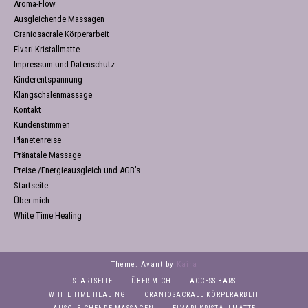
Aroma-Flow
Ausgleichende Massagen
Craniosacrale Körperarbeit
Elvari Kristallmatte
Impressum und Datenschutz
Kinderentspannung
Klangschalenmassage
Kontakt
Kundenstimmen
Planetenreise
Pränatale Massage
Preise /Energieausgleich und AGB’s
Startseite
Über mich
White Time Healing
Theme: Avant by
Kaira
STARTSEITE
ÜBER MICH
ACCESS BARS
WHITE TIME HEALING
CRANIOSACRALE KÖRPERARBEIT