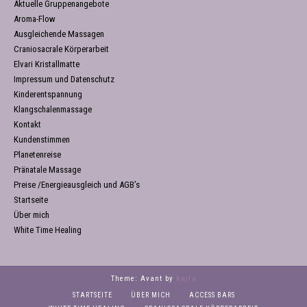
Aktuelle Gruppenangebote
Aroma-Flow
Ausgleichende Massagen
Craniosacrale Körperarbeit
Elvari Kristallmatte
Impressum und Datenschutz
Kinderentspannung
Klangschalenmassage
Kontakt
Kundenstimmen
Planetenreise
Pränatale Massage
Preise /Energieausgleich und AGB’s
Startseite
Über mich
White Time Healing
Theme: Avant by
Kaira
STARTSEITE
ÜBER MICH
ACCESS BARS