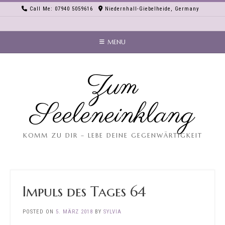
Skip
Call Me: 07940 5059616
Niedernhall-Giebelheide, Germany
to
content
MENU
Zum
Seeleneinklang
KOMM ZU DIR – LEBE DEINE GEGENWÄRTIGKEIT
Impuls des Tages 64
POSTED ON
5. MÄRZ 2018
BY
SYLVIA