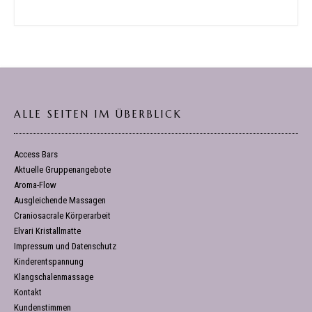
ALLE SEITEN IM ÜBERBLICK
Access Bars
Aktuelle Gruppenangebote
Aroma-Flow
Ausgleichende Massagen
Craniosacrale Körperarbeit
Elvari Kristallmatte
Impressum und Datenschutz
Kinderentspannung
Klangschalenmassage
Kontakt
Kundenstimmen