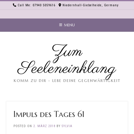
Skip
Call Me: 07940 5059616
Niedernhall-Giebelheide, Germany
to
content
MENU
Zum
Seeleneinklang
KOMM ZU DIR – LEBE DEINE GEGENWÄRTIGKEIT
Impuls des Tages 61
POSTED ON
2. MÄRZ 2018
BY
SYLVIA