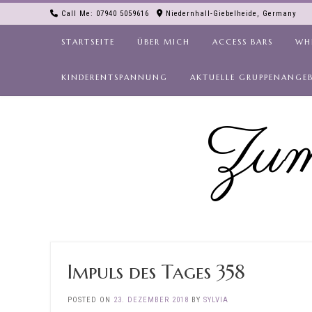
Skip
Call Me: 07940 5059616
Niedernhall-Giebelheide, Germany
to
content
STARTSEITE
ÜBER MICH
ACCESS BARS
WH
KINDERENTSPANNUNG
AKTUELLE GRUPPENANGE
Zum
Impuls des Tages 358
POSTED ON
23. DEZEMBER 2018
BY
SYLVIA