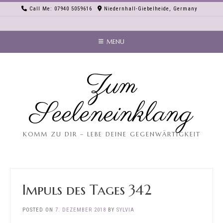
Skip
Call Me: 07940 5059616
Niedernhall-Giebelheide, Germany
to
content
MENU
Zum
Seeleneinklang
KOMM ZU DIR – LEBE DEINE GEGENWÄRTIGKEIT
Impuls des Tages 342
POSTED ON
7. DEZEMBER 2018
BY
SYLVIA