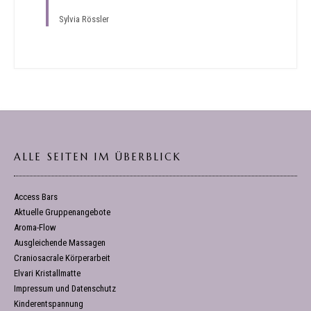
Sylvia Rössler
ALLE SEITEN IM ÜBERBLICK
Access Bars
Aktuelle Gruppenangebote
Aroma-Flow
Ausgleichende Massagen
Craniosacrale Körperarbeit
Elvari Kristallmatte
Impressum und Datenschutz
Kinderentspannung