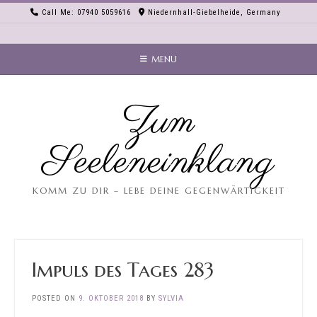
Skip
Call Me: 07940 5059616
Niedernhall-Giebelheide, Germany
to
content
MENU
Zum
Seeleneinklang
KOMM ZU DIR – LEBE DEINE GEGENWÄRTIGKEIT
Impuls des Tages 283
POSTED ON
9. OKTOBER 2018
BY
SYLVIA