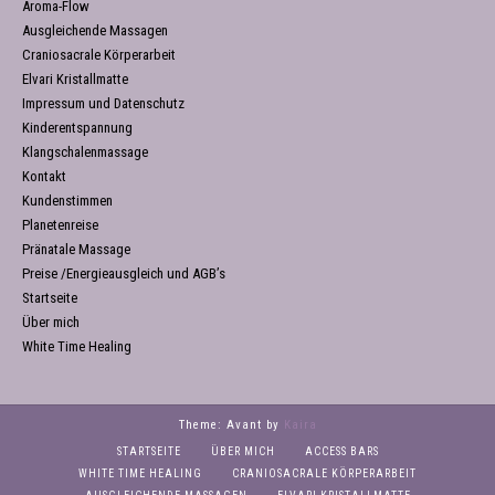
Aroma-Flow
Ausgleichende Massagen
Craniosacrale Körperarbeit
Elvari Kristallmatte
Impressum und Datenschutz
Kinderentspannung
Klangschalenmassage
Kontakt
Kundenstimmen
Planetenreise
Pränatale Massage
Preise /Energieausgleich und AGB’s
Startseite
Über mich
White Time Healing
Theme: Avant by
Kaira
STARTSEITE
ÜBER MICH
ACCESS BARS
WHITE TIME HEALING
CRANIOSACRALE KÖRPERARBEIT