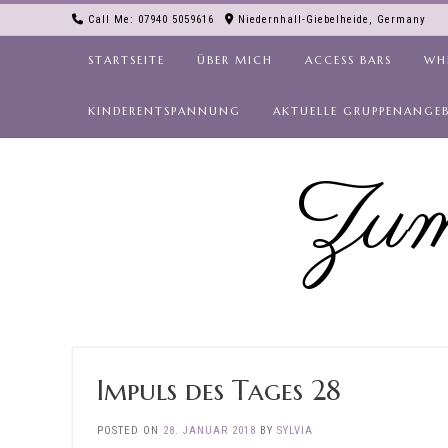
Skip
Call Me: 07940 5059616
Niedernhall-Giebelheide, Germany
to
content
STARTSEITE
ÜBER MICH
ACCESS BARS
WH
KINDERENTSPANNUNG
AKTUELLE GRUPPENANGE
Zum
Impuls des Tages 28
POSTED ON
28. JANUAR 2018
BY
SYLVIA