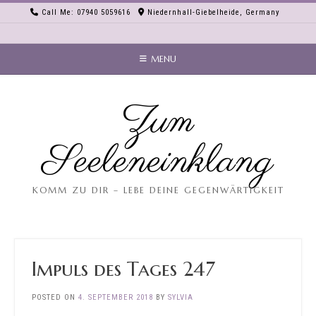
Skip
Call Me: 07940 5059616
Niedernhall-Giebelheide, Germany
to
content
MENU
Zum
Seeleneinklang
KOMM ZU DIR – LEBE DEINE GEGENWÄRTIGKEIT
Impuls des Tages 247
POSTED ON
4. SEPTEMBER 2018
BY
SYLVIA