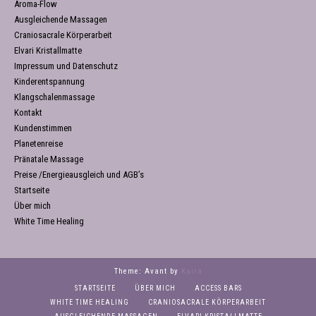
Aroma-Flow
Ausgleichende Massagen
Craniosacrale Körperarbeit
Elvari Kristallmatte
Impressum und Datenschutz
Kinderentspannung
Klangschalenmassage
Kontakt
Kundenstimmen
Planetenreise
Pränatale Massage
Preise /Energieausgleich und AGB’s
Startseite
Über mich
White Time Healing
Theme: Avant by
Kaira
STARTSEITE
ÜBER MICH
ACCESS BARS
WHITE TIME HEALING
CRANIOSACRALE KÖRPERARBEIT