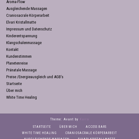
Aroma-Flow
Ausgleichende Massagen
Craniosacrale Körperarbeit
Elvari Kristallmatte
Impressum und Datenschutz
Kinderentspannung
Klangschalenmassage
Kontakt
Kundenstimmen
Planetenreise
Pränatale Massage
Preise /Energieausgleich und AGB’s
Startseite
Über mich
White Time Healing
Theme: Avant by
Kaira
STARTSEITE
ÜBER MICH
ACCESS BARS
WHITE TIME HEALING
CRANIOSACRALE KÖRPERARBEIT