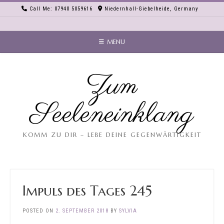
Skip
Call Me: 07940 5059616
Niedernhall-Giebelheide, Germany
to
content
MENU
Zum
Seeleneinklang
KOMM ZU DIR – LEBE DEINE GEGENWÄRTIGKEIT
Impuls des Tages 245
POSTED ON
2. SEPTEMBER 2018
BY
SYLVIA