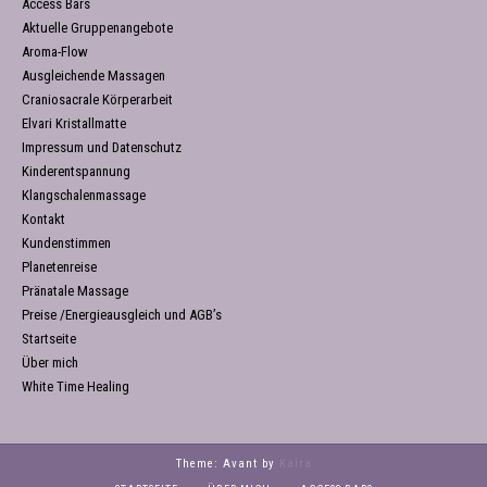
Access Bars
Aktuelle Gruppenangebote
Aroma-Flow
Ausgleichende Massagen
Craniosacrale Körperarbeit
Elvari Kristallmatte
Impressum und Datenschutz
Kinderentspannung
Klangschalenmassage
Kontakt
Kundenstimmen
Planetenreise
Pränatale Massage
Preise /Energieausgleich und AGB’s
Startseite
Über mich
White Time Healing
Theme: Avant by
Kaira