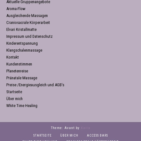
Aktuelle Gruppenangebote
Aroma-Flow
Ausgleichende Massagen
Craniosacrale Körperarbeit
Elvari Kristallmatte
Impressum und Datenschutz
Kinderentspannung
Klangschalenmassage
Kontakt
Kundenstimmen
Planetenreise
Pränatale Massage
Preise /Energieausgleich und AGB’s
Startseite
Über mich
White Time Healing
Theme: Avant by
Kaira
STARTSEITE
ÜBER MICH
ACCESS BARS