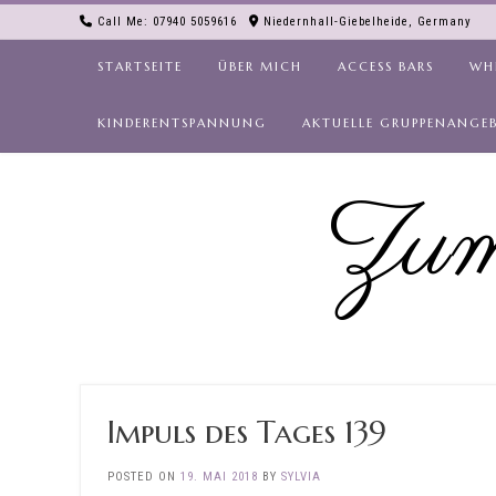
Skip
Call Me: 07940 5059616
Niedernhall-Giebelheide, Germany
to
content
STARTSEITE
ÜBER MICH
ACCESS BARS
WH
KINDERENTSPANNUNG
AKTUELLE GRUPPENANGE
Zum
Impuls des Tages 139
POSTED ON
19. MAI 2018
BY
SYLVIA