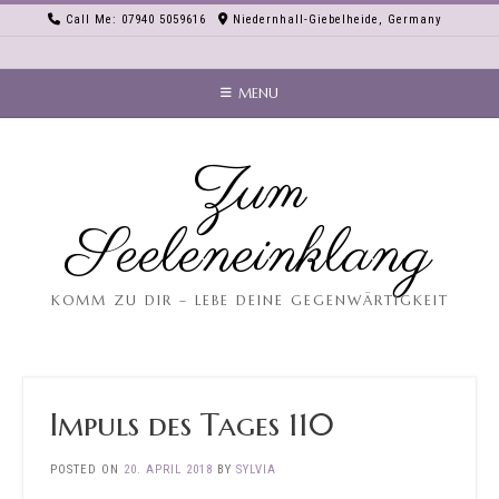
Skip
Call Me: 07940 5059616
Niedernhall-Giebelheide, Germany
to
content
MENU
Zum
Seeleneinklang
KOMM ZU DIR – LEBE DEINE GEGENWÄRTIGKEIT
Impuls des Tages 110
POSTED ON
20. APRIL 2018
BY
SYLVIA